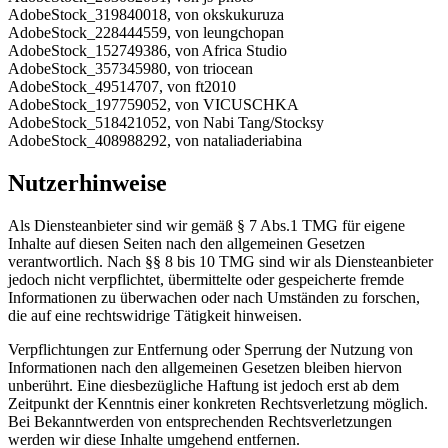
AdobeStock_319840018, von okskukuruza
AdobeStock_228444559, von leungchopan
AdobeStock_152749386, von Africa Studio
AdobeStock_357345980, von triocean
AdobeStock_49514707, von ft2010
AdobeStock_197759052, von VICUSCHKA
AdobeStock_518421052, von Nabi Tang/Stocksy
AdobeStock_408988292, von nataliaderiabina
Nutzerhinweise
Als Diensteanbieter sind wir gemäß § 7 Abs.1 TMG für eigene
Inhalte auf diesen Seiten nach den allgemeinen Gesetzen
verantwortlich. Nach §§ 8 bis 10 TMG sind wir als Diensteanbieter
jedoch nicht verpflichtet, übermittelte oder gespeicherte fremde
Informationen zu überwachen oder nach Umständen zu forschen,
die auf eine rechtswidrige Tätigkeit hinweisen.
Verpflichtungen zur Entfernung oder Sperrung der Nutzung von
Informationen nach den allgemeinen Gesetzen bleiben hiervon
unberührt. Eine diesbezügliche Haftung ist jedoch erst ab dem
Zeitpunkt der Kenntnis einer konkreten Rechtsverletzung möglich.
Bei Bekanntwerden von entsprechenden Rechtsverletzungen
werden wir diese Inhalte umgehend entfernen.