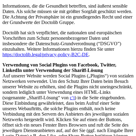
Informationen, die die Gesundheit betreffen, sind äußerst sensible
Daten. Als solche müssen sie mit größter Sorgfalt geschützt werden.
Die Achtung der Privatsphäre ist ein grundlegendes Recht und einer
der Grundwerte der Doctolib Gruppe.
Doctolib hat sich verpflichtet, die nationalen und europäischen
Vorschriften zum Schutz personenbezogener Daten und
insbesondere die Datenschutz-Grundverordnung (“DSGVO”)
einzuhalten. Weitere Informationen hierzu finden Sie unter
https://doctolib.legal/privacy-policy-B2C-DE
.
Verwendung von Social Plugins von Facebook, Twitter,
LinkedIn unter Verwendung der Shariff-Lösung
Auf unserer Website werden Social Plugins („Plugins“) von sozialen
Netzwerken verwendet. Um den Schutz Ihrer Daten beim Besuch
unserer Website zu erhöhen, sind die Plugins nicht uneingeschränkt,
sondern lediglich unter Verwendung eines HTML-Links
(sogenannte „Shariff-Lösung“ von
c‘t
) in die Seite eingebunden.
Diese Einbindung gewährleistet, dass beim Aufruf einer Seite
unseres Webauftritts, die solche Plugins enthält, noch keine
Verbindung mit den Servern des Anbieters des jeweiligen sozialen
Netzwerks hergestellt wird. Klicken Sie auf einen der Buttons,
öffnet sich ein neues Fenster Ihres Browsers und ruft die Seite des
jeweiligen Diensteanbieters auf, auf der Sie (ggf. nach Eingabe Ihrer
Login-Daten) z.B. den Like- oder Share-Button betätigen können.