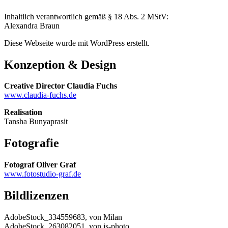
Inhaltlich verantwortlich gemäß § 18 Abs. 2 MStV:
Alexandra Braun
Diese Webseite wurde mit WordPress erstellt.
Konzeption & Design
Creative Director Claudia Fuchs
www.claudia-fuchs.de
Realisation
Tansha Bunyaprasit
Fotografie
Fotograf Oliver Graf
www.fotostudio-graf.de
Bildlizenzen
AdobeStock_334559683, von Milan
AdobeStock_263082051, von js-photo